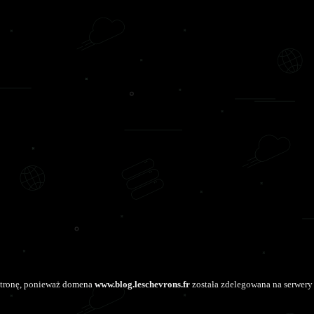
stronę, ponieważ domena
www.blog.leschevrons.fr
została zdelegowana na serwery